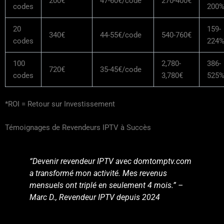
200€
47-60€/code
270-400€
codes
200
20
159-
340€
44-55€/code
540-760€
codes
224
100
2,780-
386-
720€
35-45€/code
codes
3,780€
525
*ROI = Retour sur Investissement
Témoignages de Revendeurs IPTV à Succès
“Devenir revendeur IPTV avec domtomptv.com
a transformé mon activité. Mes revenus
mensuels ont triplé en seulement 4 mois.” –
Marc D., Revendeur IPTV depuis 2024